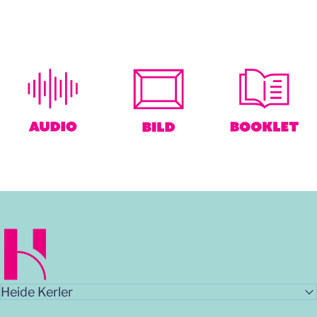
Heide.World
Heide Kerler